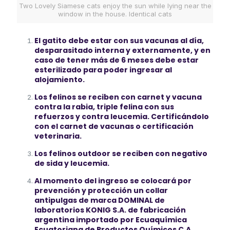
Two Lovely Siamese cats enjoy the sun while lying near the
window in the house. Identical cats
El gatito debe estar con sus vacunas al día,
desparasitado interna y externamente, y en
caso de tener más de 6 meses debe estar
esterilizado para poder ingresar al
alojamiento.
Los felinos se reciben con carnet y vacuna
contra la rabia, triple felina con sus
refuerzos y contra leucemia. Certificándolo
con el carnet de vacunas o certificación
veterinaria.
Los felinos outdoor se reciben con negativo
de sida y leucemia.
Al momento del ingreso se colocará por
prevención y protección un collar
antipulgas de marca DOMINAL de
laboratorios KONIG S.A. de fabricación
argentina importado por Ecuaquímica
Ecuatoriana de Productos Químicos C.A.,